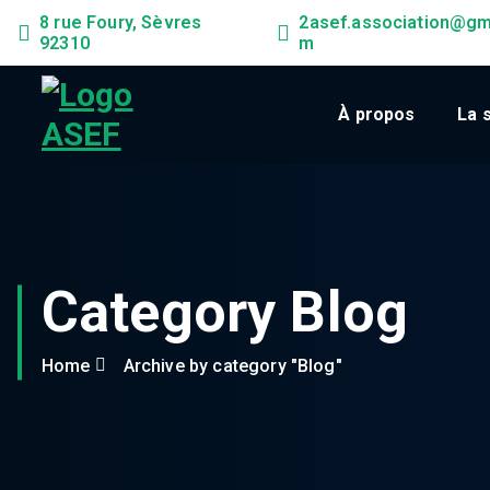
8 rue Foury, Sèvres
2asef.association@gm
92310
m
À propos
La s
Category Blog
Home
Archive by category "Blog"