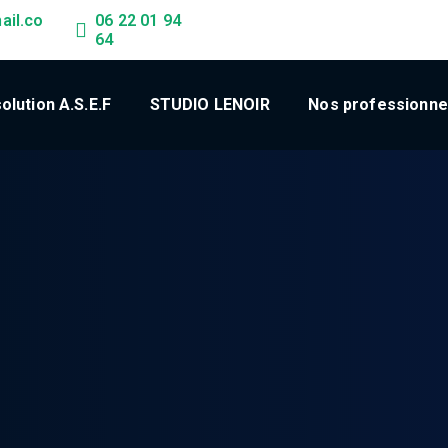
ail.co
06 22 01 94
64
olution A.S.E.F
STUDIO LENOIR
Nos professionnel